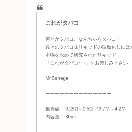
これがタバコ
何とかタバコ、なんちゃらタバコ･･･
数々のタバコ味リキッドの誤魔化しには
本物を求めて研究されたリキッド
『これがタバコ･･･』をお楽しみ下さい
Mr.Barrege
ーーーーーーーーーーーーーー
推奨値 ：0.25Ω～0.5Ω ／3.7Ｖ～4.2Ｖ
内容量 ：30ml