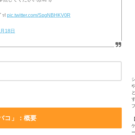
いします( *˙ω˙*)و ｸﾞｯ!
pic.twitter.com/SpgNBHKV0R
3月18日
バコ」：概要
ゲ
ー