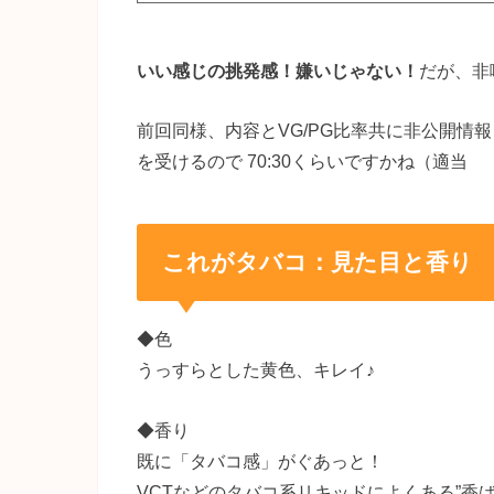
いい感じの挑発感！嫌いじゃない！
だが、非
前回同様、内容とVG/PG比率共に非公開情
を受けるので 70:30くらいですかね（適当
これがタバコ：見た目と香り
◆色
うっすらとした黄色、キレイ♪
◆香り
既に「タバコ感」がぐあっと！
VCTなどのタバコ系リキッドによくある”香