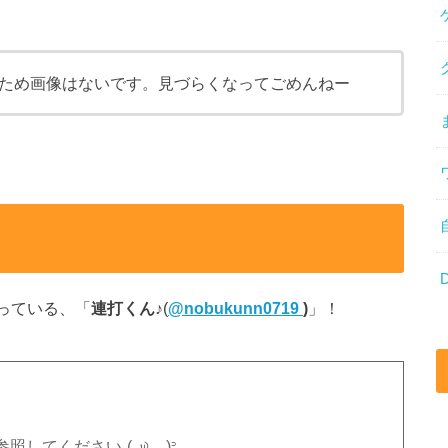
ため画像はないです。見づらくなってごめんねー
なっている、「
連打くん♪
(
@
nobukunn0719
)
」！
てください꜀(｡௰｡ ꜆)꜄