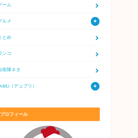
ゲーム
グルメ
まとめ
ワンコ
自衛隊ネタ
DubLi（デュブリ）
プロフィール